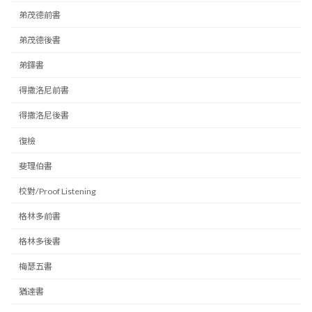
弟茂德前書
弟茂德後書
弟鐸書
得撒洛尼前書
得撒洛尼後書
復檢
斐理伯書
校對/Proof Listening
格林多前書
格林多後書
梅瑟五書
猶達書