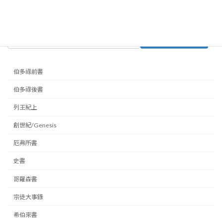
Posts
Page
Page
Page
1
2
…
28
»
pagination
Search
伯多祿前書
伯多祿後書
列王紀上
創世紀/Genesis
厄弗所書
史書
哥羅森書
宗徒大事錄
希伯來書