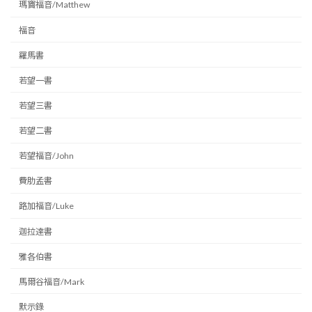
瑪竇福音/Matthew
福音
羅馬書
若望一書
若望三書
若望二書
若望福音/John
費肋孟書
路加福音/Luke
迦拉達書
雅各伯書
馬爾谷福音/Mark
默示錄