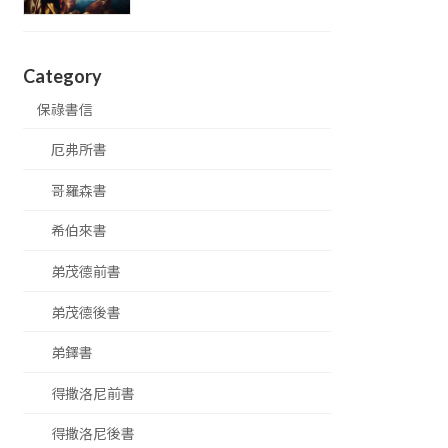
Category
保祿書信
厄弗所書
哥羅森書
希伯來書
弟茂德前書
弟茂德後書
弟鐸書
得撒洛尼前書
得撒洛尼後書