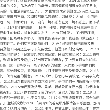
話告訴你們：這個窮寡婦比眾人投入的都多， 21:4 因為眾人都是
多餘的投入，作為給天主的獻儀；而這個寡婦卻是從她的不足中，
有的一切生活費都投上了。」 末世言論 未來災難 21:5 有些人正談
是用美麗的石頭，和還願的獻品裝飾的，耶穌說： 21:6 「你們所
這一切，待那時日一到，沒有一塊石頭留在另一塊石頭上，而不被
。」 21:7 他們遂問說：「師傅，那麼，甚麼時候要發生這些事？
要發生的時候，將有甚麼先兆？」 21:8 耶穌說：「你們要謹慎，
欺騙！因為將有許多人，假冒我的名字來說：我就是（默西亞）；
時期近了。你們切不可跟隨他們。 21:9 你們幾時聽見戰爭及叛
要驚惶！因為這些事必須先要發生，但還不即刻是結局。」 21:10
又給他們說：「民族要起來攻擊民族，國家攻擊國家； 21:11 將有
，到處有饑荒及瘟疫；將出現可怖的異象，天上要有巨大的凶兆。
12 但是，這一切事以前，為了我名字的緣故，人們要下手把你們拘
害、解送到會堂，並囚於獄中；且押送到君王及總督之前， 21:13
們一個作見證的機會。 21:14 所以，你們心中要鎮定，不要事先考
， 21:15 因為我要給你們口才和明智，是你們的一切仇敵所不能抵
駁的。 21:16 你們要為父母、兄弟、親戚及朋友所出賣；你們中有
被殺死。 21:17 你們要為了我的名字，受眾人的憎恨； 21:18 但
你們的一根頭髮，也不會失落。 21:19 你們要憑着堅忍，保全你們
。」 聖城的毀滅 21:20 「幾時你們看見耶路撒冷被軍隊圍困，那時
知道：她的荒涼近了。 21:21 那時，在猶太的，要逃往山中；在京