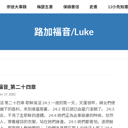
宗徒大事錄
梅瑟五書
保祿書信
史書
12小先知
路加福音/Luke
福音_第二十四章
r 17, 2022
活 第二十四章 耶穌復活 24:1 一週的第一天，天還很早，婦女們便
備下的香料，來到墳墓那裏， 24:2 見石頭已由墓穴滾開了。 24:3
去，不見了主耶穌的遺體。 24:4 她們正為此事疑慮的時候，忽然
人，穿着耀目的衣服，站在她們身邊。 24:5 她們都害怕，遂把臉
上，那兩個人對她們說：「你們為甚麼在死人中找活人呢？ 24:6