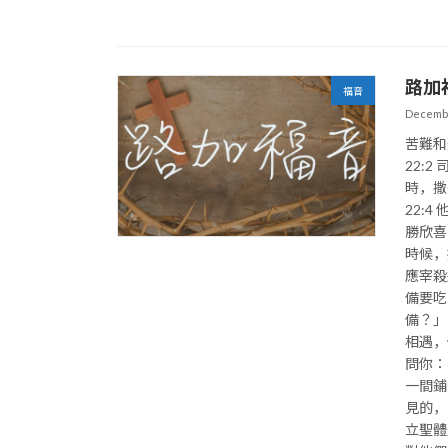
路加
福音
Decembe
苦難和
22:
時，撒
22:
勝欣喜
時候，
應宰殺
備要吃
備？」
相遇，
問你：
一間鋪
見的，
立聖體