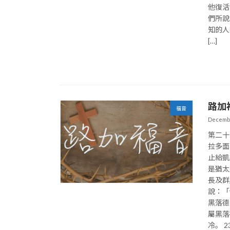
他復活
們所說
知的人
[…]
路加
福音
Decembe
第二十
拉多面
止給凱
是猶太
長及群
說：「
黑落德
屬黑落
冷。 