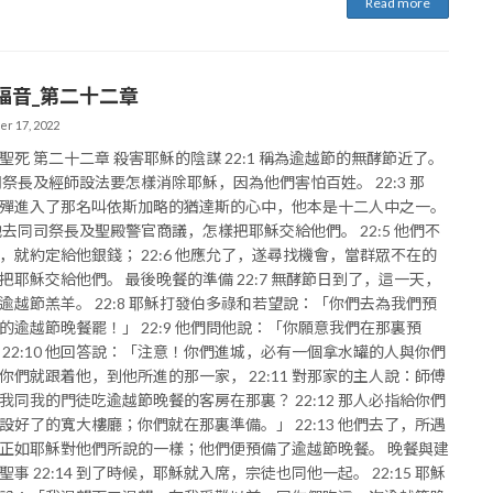
Read more
福音_第二十二章
r 17, 2022
聖死 第二十二章 殺害耶穌的陰謀 22:1 稱為逾越節的無酵節近了。
2 司祭長及經師設法要怎樣消除耶穌，因為他們害怕百姓。 22:3 那
殫進入了那名叫依斯加略的猶達斯的心中，他本是十二人中之一。
4 他去同司祭長及聖殿警官商議，怎樣把耶穌交給他們。 22:5 他們不
，就約定給他銀錢； 22:6 他應允了，遂尋找機會，當群眾不在的
把耶穌交給他們。 最後晚餐的準備 22:7 無酵節日到了，這一天，
逾越節羔羊。 22:8 耶穌打發伯多祿和若望說：「你們去為我們預
的逾越節晚餐罷！」 22:9 他們問他說：「你願意我們在那裏預
 22:10 他回答說：「注意！你們進城，必有一個拿水罐的人與你們
你們就跟着他，到他所進的那一家， 22:11 對那家的主人說：師傅
我同我的門徒吃逾越節晚餐的客房在那裏？ 22:12 那人必指給你們
設好了的寬大樓廳；你們就在那裏準備。」 22:13 他們去了，所遇
正如耶穌對他們所說的一樣；他們便預備了逾越節晚餐。 晚餐與建
聖事 22:14 到了時候，耶穌就入席，宗徒也同他一起。 22:15 耶穌