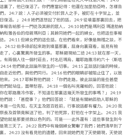
這裏了，他已復活了。你們應當記得：他還在加里肋亞時，怎樣告
們， 24:7 說：人子必須被交付於罪人之手，被釘在十字架上，並
日復活。」 24:8 她們遂想起了他的話， 24:9 從墳墓那裏回去，把
事報告給那十一門徒及其餘的眾人， 24:10 她們是瑪利亞 瑪達肋納
納和雅各伯的母親瑪利亞；其餘同她們一起的婦女，也把這些事報
徒。 24:11 但婦女們的這些話，在他們看來，好像是無稽之談，不
。 24:12 伯多祿卻起來跑到墳墓那裏，屈身向裏窺看，祇見有殮
走了，心裏驚異所發生的事。 耶穌顯現給二徒 24:13 就在那一天，
，有兩個人往一個村莊去，村名厄瑪烏，離耶路撒冷約六十〈斯塔
 24:14 他們彼此談論所發生的一切事。 24:15 正談話討論的時候，
自走近他們，與他們同行。 24:16 他們的眼睛卻被阻止住了，以致
他來。 24:17 耶穌對他們說：「你們走路，彼此談論的是些甚麼
他們就站住，面帶愁容。 24:18 一個名叫克羅帕的，回答他說：
你在耶路撒冷作客，不知道在那裏這幾天所發生的事嗎？」 24:19
他們說：「甚麼事？」他們回答說：「就是有關納匝肋人耶穌的
本是一位先知，在天主及眾百姓前，行事說話都有權力。 24:20 我
祭長及首領竟解送了他，判了他死罪，釘他在十字架上。 24:21 我
望他就是那要拯救以色列的。可是──此外還有：這些事發生到今
是第三天了。 24:22 我們中有幾個婦女驚嚇了我們；她們清早到了
裏， 24:23 沒有看見他的遺體，回來說她們見了天使顯現，天使說