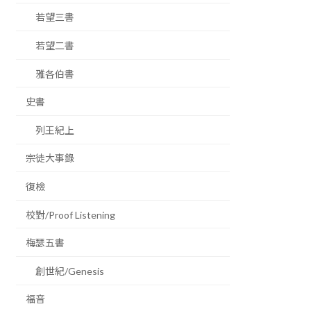
若望三書
若望二書
雅各伯書
史書
列王紀上
宗徒大事錄
復檢
校對/Proof Listening
梅瑟五書
創世紀/Genesis
福音