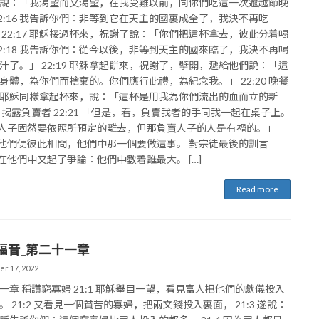
說：「我渴望而又渴望，在我受難以前，同你們吃這一次逾越節晚
22:16 我告訴你們：非等到它在天主的國裏成全了，我決不再吃
 22:17 耶穌接過杯來，祝謝了說：「你們把這杯拿去，彼此分着喝
22:18 我告訴你們：從今以後，非等到天主的國來臨了，我決不再喝
汁了。」 22:19 耶穌拿起餅來，祝謝了，擘開，遞給他們說：「這
身體，為你們而捨棄的。你們應行此禮，為紀念我。」 22:20 晚餐
耶穌同樣拿起杯來，說：「這杯是用我為你們流出的血而立的新
 揭露負賣者 22:21 「但是，看，負賣我者的手同我一起在桌子上。
22 人子固然要依照所預定的離去，但那負賣人子的人是有禍的。」
23 他們便彼此相問，他們中那一個要做這事。 對宗徒最後的訓言
24 在他們中又起了爭論：他們中數着誰最大。 […]
Read more
福音_第二十一章
r 17, 2022
一章 稱讚窮寡婦 21:1 耶穌舉目一望，看見富人把他們的獻儀投入
。 21:2 又看見一個貧苦的寡婦，把兩文錢投入裏面， 21:3 遂說：