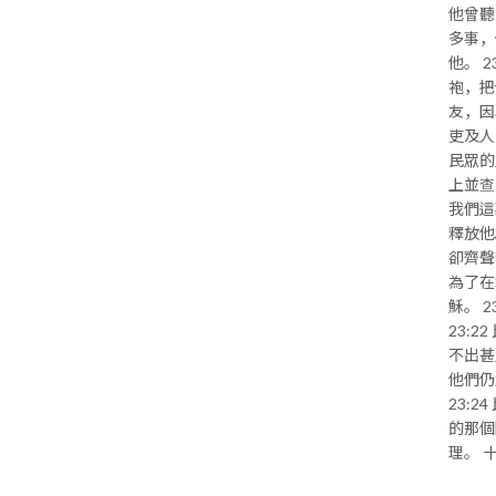
他曾聽
多事，
他。 
袍，把
友，因
吏及人
民眾的
上並查
我們這
釋放他
卻齊聲
為了在
穌。 
23:
不出甚
他們仍
23:
的那個
理。 十