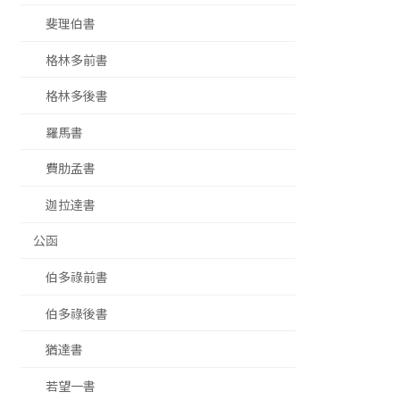
斐理伯書
格林多前書
格林多後書
羅馬書
費肋孟書
迦拉達書
公函
伯多祿前書
伯多祿後書
猶達書
若望一書