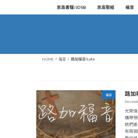
Skip
Skip
思高書聲/JDSB
思高聖經
福音
to
to
the
the
content
Navigation
HOME
福音
路加福音/Luke
路加
福音
Decembe
光榮復
攜帶預
她們進
有兩個
垂向地