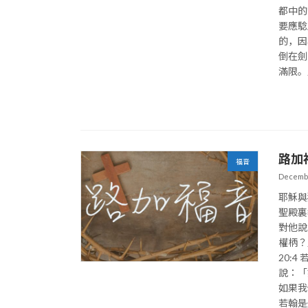
都中的
要應騐
的，因
倒在劍
滿限。」
路加
福音
Decembe
耶穌與
聖殿裏
對他說
權柄？
20:
說：「
如果我
若翰是