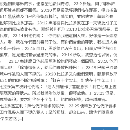
說過關於耶穌的事，也指望他顯個奇跡。 23:9 於是，問了耶穌許
但耶穌甚麼都不回答。 23:10 司祭長及經師們站在那裏，極力控告
23:11 黑落德及自己的侍衛鄙視他，戲笑他，並給他穿上華麗的長
他解回比拉多那裏。 23:12 黑落德與比拉多就在那一天彼此成了朋
為他們原先彼此有仇。 耶穌被判死刑 23:13 比拉多召集司祭長、官
民來， 23:14 對他們說：「你們給我送這個人來，好像是一個煽惑
人。看，我在你們面前審問了他，而你們告他的罪狀，我在這人身
不出一條來； 23:15 而且，黑落德也沒有查出，因而又把他解回到
裏來，足見他沒有做過應死的事。 23:16 所以，我懲治他以後，便
。」 23:17 每逢節日他必須照例給他們釋放一個囚犯。 23:18 他們
喊叫說：「除掉這個人，給我們釋放巴辣巴！」 23:19 巴辣巴原是
城中作亂殺人而下獄的。 23:20 比拉多又向他們聲明，願意釋放耶
23:21 他們卻不斷地喊叫說：「釘在十字架上，釘他在十字架上！」
22 比拉多第三次對他們說：「這人到底作了甚麼惡事！我在他身上查
麼應死的罪狀來。所以我懲治他以後，便釋放他。」 23:23 但是，
厲聲逼迫，要求釘他在十字架上。他們的喊聲，越來越厲害。
24 比拉多遂宣判：照他們所請求的執行， 23:25 便釋放了他們所要求
因作亂殺人而下獄的犯人；至於耶穌，卻交出來，讓他們隨意處
字架苦路 […]