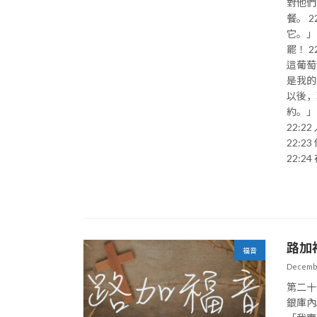
對他們
餐。 
它。」
罷！ 
這葡萄
是我的
以後，
約。」
22:
22:
22:
路加
福音
Decembe
第二十
銀庫內