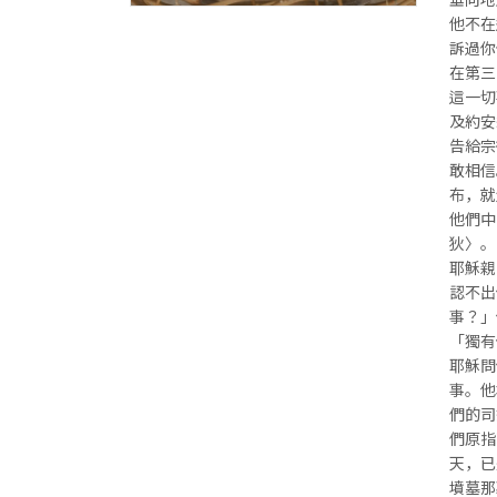
他不在
訴過你
在第三
這一切
及約安
告給宗
敢相信
布，就
他們中
狄〉。
耶穌親
認不出
事？」
「獨有
耶穌問
事。他
們的司
們原指
天，已
墳墓那