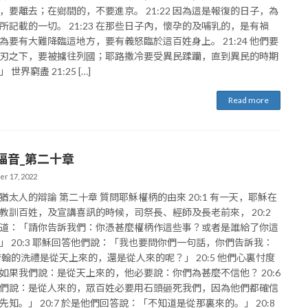
，要離去；在鄉間的，不要進京。 21:22 因為這是報復的日子，為
所記載的一切。 21:23 在那些日子內，懷孕的及哺乳的，是有禍
為要有大難降臨這地方，要有義怒臨於這百姓身上。 21:24 他們要
刃之下，要被擄往列國；耶路撒冷要受異民蹂躪，直到異民的時期
 世界窮盡 21:25 […]
Read more
福音_第二十章
r 17, 2022
猶太人的辯論 第二十章 質問耶穌權柄的由來 20:1 有一天，耶穌在
教訓百姓，及宣講喜訊的時候，司祭長、經師及長老前來， 20:2
道：「請你告訴我們：你憑甚麼權柄作這些事？或者是誰給了你這
」 20:3 耶穌回答他們說：「我也要問你們一句話，你們告訴我：
4 若翰的洗禮是從天上來的，還是從人來的呢？」 20:5 他們心裏忖度
如果我們說：是從天上來的，他必要說：你們為甚麼不信他？ 20:6
們說：是從人來的，眾百姓必要用石頭砸死我們，因為他們都確信
先知。」 20:7 於是他們回答說：「不知道是從那裏來的。」 20:8