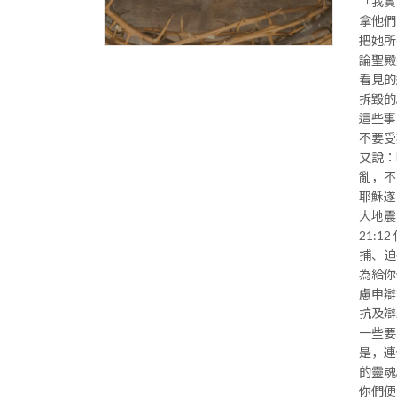
「我實
拿他們
把她所
論聖殿
看見的
拆毀的
這些事
不要受
又說：
亂，不
耶穌遂
大地震
21:
捕、迫
為給你
慮申辯
抗及辯
一些要
是，連
的靈魂
你們便