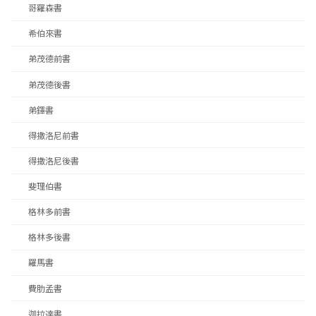
哥羅森書
希伯來書
弟茂德前書
弟茂德後書
弟鐸書
得撒洛尼前書
得撒洛尼後書
斐理伯書
格林多前書
格林多後書
羅馬書
費肋孟書
迦拉達書