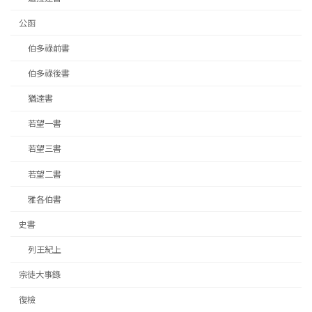
公函
伯多祿前書
伯多祿後書
猶達書
若望一書
若望三書
若望二書
雅各伯書
史書
列王紀上
宗徒大事錄
復檢