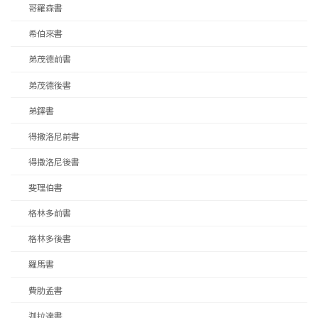
哥羅森書
希伯來書
弟茂德前書
弟茂德後書
弟鐸書
得撒洛尼前書
得撒洛尼後書
斐理伯書
格林多前書
格林多後書
羅馬書
費肋孟書
迦拉達書