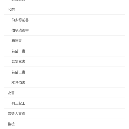
公函
伯多祿前書
伯多祿後書
猶達書
若望一書
若望三書
若望二書
雅各伯書
史書
列王紀上
宗徒大事錄
復檢