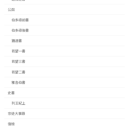
公函
伯多祿前書
伯多祿後書
猶達書
若望一書
若望三書
若望二書
雅各伯書
史書
列王紀上
宗徒大事錄
復檢