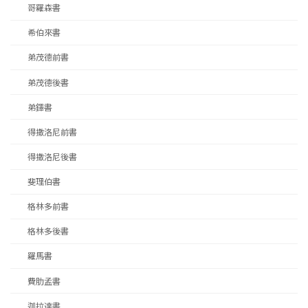
哥羅森書
希伯來書
弟茂德前書
弟茂德後書
弟鐸書
得撒洛尼前書
得撒洛尼後書
斐理伯書
格林多前書
格林多後書
羅馬書
費肋孟書
迦拉達書